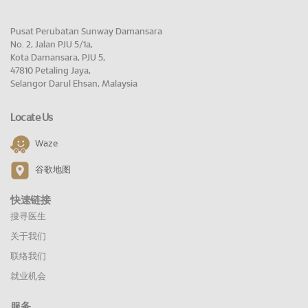
Pusat Perubatan Sunway Damansara
No. 2, Jalan PJU 5/1a,
Kota Damansara, PJU 5,
47810 Petaling Jaya,
Selangor Darul Ehsan, Malaysia
Locate Us
Waze
谷歌地图
快速链接
搜寻医生
关于我们
联络我们
就业机会
服务