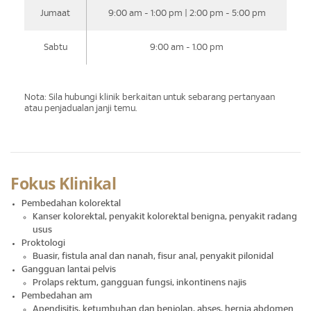
Jumaat
9:00 am - 1:00 pm | 2:00 pm - 5:00 pm
Sabtu
9:00 am - 1.00 pm
Nota: Sila hubungi klinik berkaitan untuk sebarang pertanyaan
atau penjadualan janji temu.
Fokus Klinikal
Pembedahan kolorektal
Kanser kolorektal, penyakit kolorektal benigna, penyakit radang
usus
Proktologi
Buasir, fistula anal dan nanah, fisur anal, penyakit pilonidal
Gangguan lantai pelvis
Prolaps rektum, gangguan fungsi, inkontinens najis
Pembedahan am
Apendisitis, ketumbuhan dan benjolan, abses, hernia abdomen