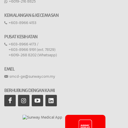
+6019-216 8825
KEMALANGAN & KECEMASAN
+603-8966 4153
PUSAT KESIHATAN
+603-8966 4173 /
+603-8966 9191 (ext. 78129)
+6019-268 8202 (Whatsapp)
EMEL
smcd-ge@sunway.com.my
BERHUBUNG DENGAN KAMI