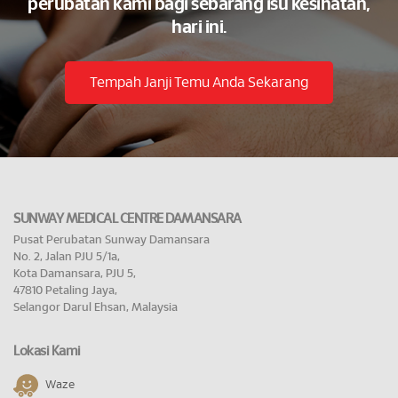
perubatan kami bagi sebarang isu kesihatan,
hari ini.
Tempah Janji Temu Anda Sekarang
SUNWAY MEDICAL CENTRE DAMANSARA
Pusat Perubatan Sunway Damansara
No. 2, Jalan PJU 5/1a,
Kota Damansara, PJU 5,
47810 Petaling Jaya,
Selangor Darul Ehsan, Malaysia
Lokasi Kami
Waze