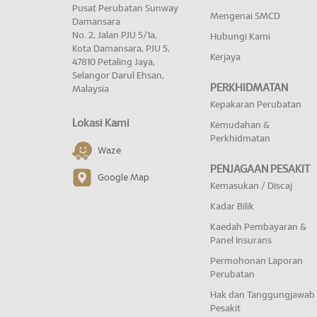
Pusat Perubatan Sunway
Mengenai SMCD
Damansara
No. 2, Jalan PJU 5/1a,
Hubungi Kami
Kota Damansara, PJU 5,
Kerjaya
47810 Petaling Jaya,
Selangor Darul Ehsan,
PERKHIDMATAN
Malaysia
Kepakaran Perubatan
Lokasi Kami
Kemudahan &
Perkhidmatan
Waze
PENJAGAAN PESAKIT
Google Map
Kemasukan / Discaj
Kadar Bilik
Kaedah Pembayaran &
Panel Insurans
Permohonan Laporan
Perubatan
Hak dan Tanggungjawab
Pesakit