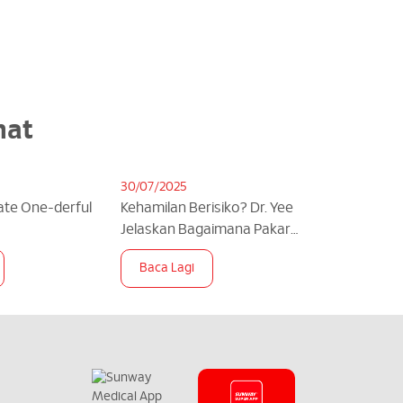
nat
30/07/2025
te One-derful
Kehamilan Berisiko? Dr. Yee
Jelaskan Bagaimana Pakar
Neonatalogi Boleh Bantu
Baca Lagi
Anda! | theAsianparent