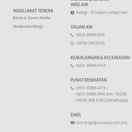
WAD AM
MAKLUMAT TERKINI
9 pagi - 9 malam setiap hari
Berita & Siaran Media
Medipedia (Blog)
TALIAN AM
+603-8966 9191
+6019-216 8825
KEMALANGAN & KECEMASAN
+603-8966 4153
PUSAT KESIHATAN
+603-8966 4173 /
+603-8966 9191 (ext. 78129)
+6019-268 8202 (Whatsapp)
EMEL
smcd-ge@sunway.com.my