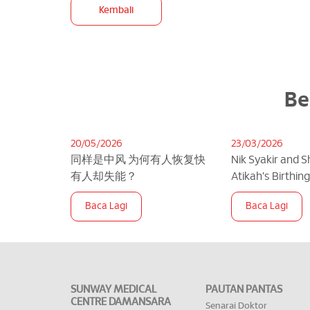
Kembali
Be
20/05/2026
23/03/2026
同样是中风 为何有人恢复快
Nik Syakir and 
有人却失能？
Atikah's Birthin
SMCD
Baca Lagi
Baca Lagi
SUNWAY MEDICAL
PAUTAN PANTAS
CENTRE DAMANSARA
Senarai Doktor