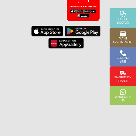
FIND A
DOCTOR
MAKE
APPOINTMENT
GENERAL
LINE
EMERGENCY
SERVICES
WHATSAPP
US