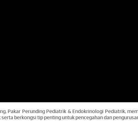
ng, Pakar Perunding Pediatrik & Endokrinologi Pediatrik,
serta berkongsi tip penting untuk pencegahan dan pengurusan 