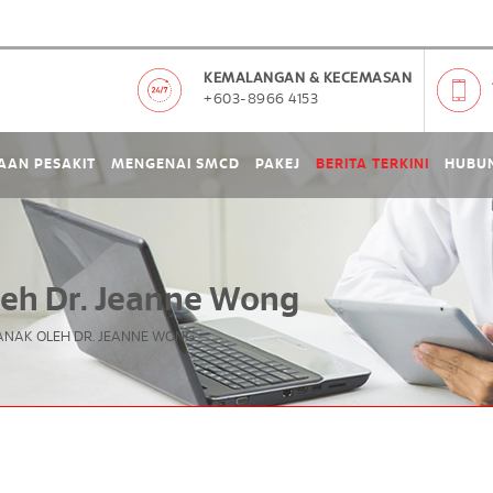
KEMALANGAN & KECEMASAN
+603-8966 4153
AAN PESAKIT
MENGENAI SMCD
PAKEJ
BERITA TERKINI
HUBUN
leh Dr. Jeanne Wong
ANAK OLEH DR. JEANNE WONG