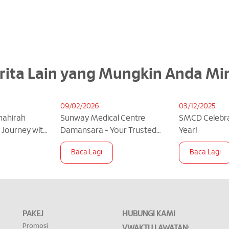
rita Lain yang Mungkin Anda Mi
09/02/2026
03/12/2025
Shahirah
Sunway Medical Centre
SMCD Celebra
g Journey with
Damansara - Your Trusted
Year!
Partner In Maternity Care
Baca Lagi
Baca Lagi
PAKEJ
HUBUNGI KAMI
Promosi
VWAKTU LAWATAN: