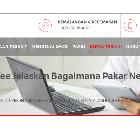
KEMALANGAN & KECEMASAN
+603-8966 4153
AAN PESAKIT
MENGENAI SMCD
PAKEJ
BERITA TERKINI
HUBUN
 Yee Jelaskan Bagaimana Pakar N
O? DR. YEE JELASKAN BAGAIMANA PAKAR NEONATALOGI BOLEH BANTU AND