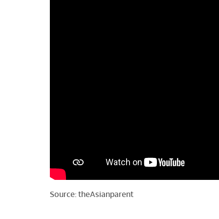
Source:
theAsianparent