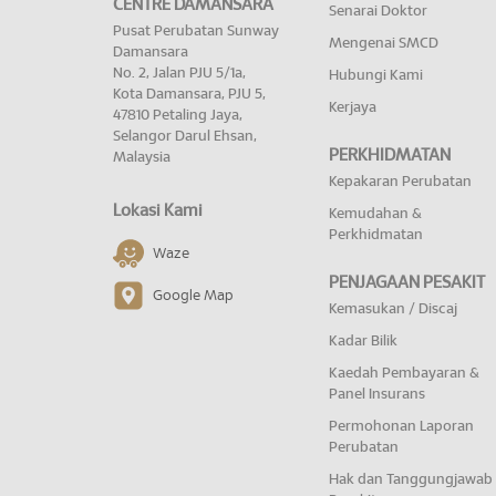
CENTRE DAMANSARA
Senarai Doktor
Pusat Perubatan Sunway
Mengenai SMCD
Damansara
No. 2, Jalan PJU 5/1a,
Hubungi Kami
Kota Damansara, PJU 5,
Kerjaya
47810 Petaling Jaya,
Selangor Darul Ehsan,
PERKHIDMATAN
Malaysia
Kepakaran Perubatan
Lokasi Kami
Kemudahan &
Perkhidmatan
Waze
PENJAGAAN PESAKIT
Google Map
Kemasukan / Discaj
Kadar Bilik
Kaedah Pembayaran &
Panel Insurans
Permohonan Laporan
Perubatan
Hak dan Tanggungjawab