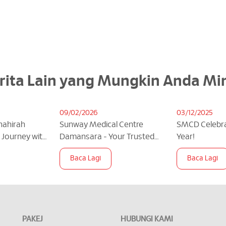
rita Lain yang Mungkin Anda Mi
09/02/2026
03/12/2025
Shahirah
Sunway Medical Centre
SMCD Celebra
g Journey with
Damansara - Your Trusted
Year!
Partner In Maternity Care
Baca Lagi
Baca Lagi
PAKEJ
HUBUNGI KAMI