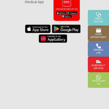
FIND A
DOCTOR
MAKE
APPOINTMENT
GENERAL
LINE
EMERGENCY
SERVICES
WHATSAPP
US