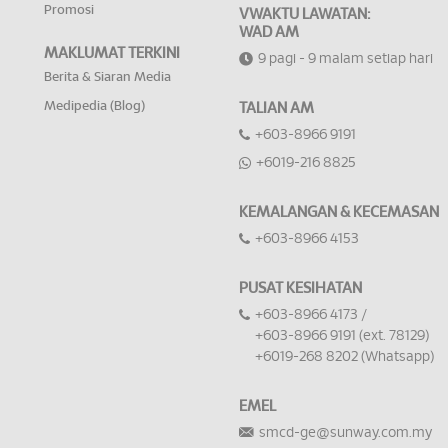
Promosi
VWAKTU LAWATAN:
WAD AM
MAKLUMAT TERKINI
9 pagi - 9 malam setiap hari
Berita & Siaran Media
Medipedia (Blog)
TALIAN AM
+603-8966 9191
+6019-216 8825
KEMALANGAN & KECEMASAN
+603-8966 4153
PUSAT KESIHATAN
+603-8966 4173 /
+603-8966 9191 (ext. 78129)
+6019-268 8202 (Whatsapp)
EMEL
smcd-ge@sunway.com.my