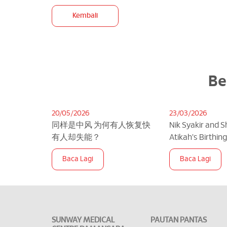
Kembali
Be
20/05/2026
23/03/2026
同样是中风 为何有人恢复快
Nik Syakir and 
有人却失能？
Atikah's Birthin
SMCD
Baca Lagi
Baca Lagi
SUNWAY MEDICAL
PAUTAN PANTAS