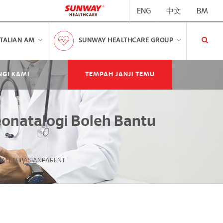
ENG
中文
BM
TALIAN AM
SUNWAY HEALTHCARE GROUP
GI KAMI
TEMPAH JANJI TEMU
eonatalogi Boleh Bantu
A! | THEASIANPARENT