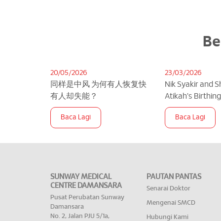
Be
20/05/2026
23/03/2026
同样是中风 为何有人恢复快
Nik Syakir and 
有人却失能？
Atikah's Birthin
SMCD
Baca Lagi
Baca Lagi
SUNWAY MEDICAL
PAUTAN PANTAS
CENTRE DAMANSARA
Senarai Doktor
Pusat Perubatan Sunway
Mengenai SMCD
Damansara
No. 2, Jalan PJU 5/1a,
Hubungi Kami