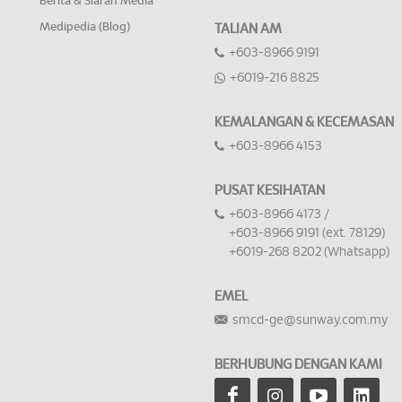
Berita & Siaran Media
Medipedia (Blog)
TALIAN AM
+603-8966 9191
+6019-216 8825
KEMALANGAN & KECEMASAN
+603-8966 4153
PUSAT KESIHATAN
+603-8966 4173 /
+603-8966 9191 (ext. 78129)
+6019-268 8202 (Whatsapp)
EMEL
smcd-ge@sunway.com.my
BERHUBUNG DENGAN KAMI