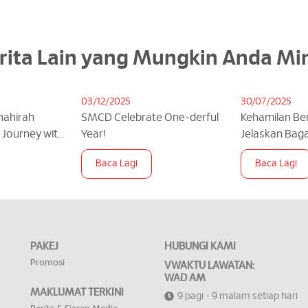
rita Lain yang Mungkin Anda Mi
03/12/2025
30/07/2025
Shahirah
SMCD Celebrate One-derful
Kehamilan Ber
g Journey with
Year!
Jelaskan Bag
Neonatalogi 
Baca Lagi
Baca Lagi
Anda! | theAs
PAKEJ
HUBUNGI KAMI
Promosi
VWAKTU LAWATAN:
WAD AM
MAKLUMAT TERKINI
9 pagi - 9 malam setiap hari