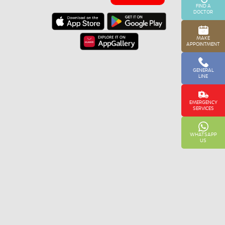
FIND A
DOCTOR
MAKE
APPOINTMENT
GENERAL
LINE
EMERGENCY
SERVICES
WHATSAPP
US