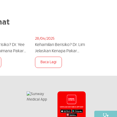
nat
28/04/2025
isiko? Dr. Yee
Kehamilan Berisiko? Dr. Lim
aimana Pakar
Jelaskan Kenapa Pakar
Boleh Bantu
Maternal Fetal Medicine
Baca Lagi
ianparent
Penting!