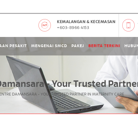
KEMALANGAN & KECEMASAN
+603-8966 4153
AAN PESAKIT
MENGENAI SMCD
PAKEJ
BERITA TERKINI
HUBUN
amansara - Your Trusted Partner
ENTRE DAMANSARA - YOUR TRUSTED PARTNER IN MATERNITY CARE