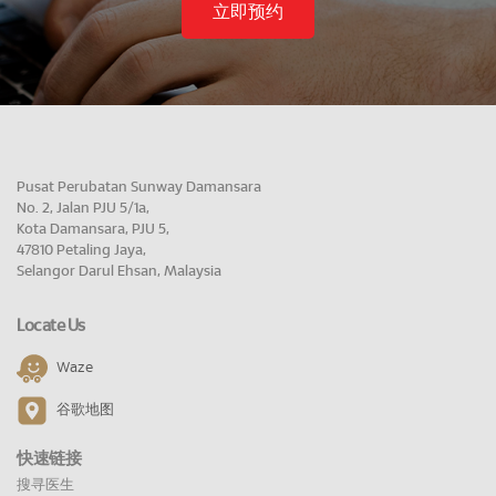
立即预约
Pusat Perubatan Sunway Damansara
No. 2, Jalan PJU 5/1a,
Kota Damansara, PJU 5,
47810 Petaling Jaya,
Selangor Darul Ehsan, Malaysia
Locate Us
Waze
谷歌地图
快速链接
搜寻医生