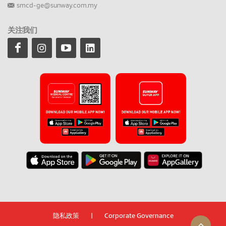
smcd-ge@sunway.com.my
关注我们
隐私政策
|
Corporate Governance