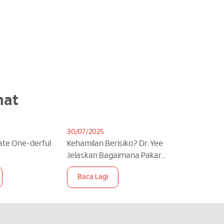
nat
30/07/2025
te One-derful
Kehamilan Berisiko? Dr. Yee
Jelaskan Bagaimana Pakar
Neonatalogi Boleh Bantu
Baca Lagi
Anda! | theAsianparent