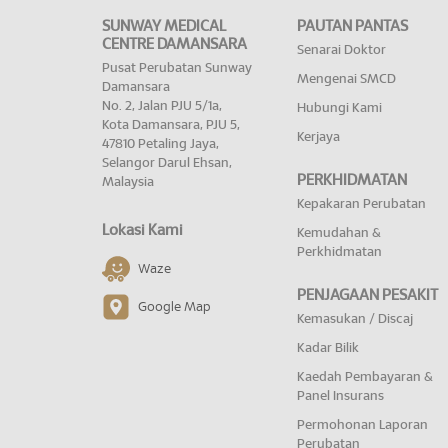
SUNWAY MEDICAL
PAUTAN PANTAS
CENTRE DAMANSARA
Senarai Doktor
Pusat Perubatan Sunway
Mengenai SMCD
Damansara
No. 2, Jalan PJU 5/1a,
Hubungi Kami
Kota Damansara, PJU 5,
Kerjaya
47810 Petaling Jaya,
Selangor Darul Ehsan,
PERKHIDMATAN
Malaysia
Kepakaran Perubatan
Lokasi Kami
Kemudahan &
Perkhidmatan
Waze
PENJAGAAN PESAKIT
Google Map
Kemasukan / Discaj
Kadar Bilik
Kaedah Pembayaran &
Panel Insurans
Permohonan Laporan
Perubatan