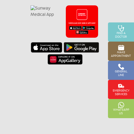
FIND A
DOCTOR
MAKE
APPOINTMENT
GENERAL
LINE
EMERGENCY
SERVICES
WHATSAPP
US