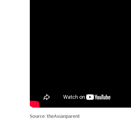
Source:
theAsianparent