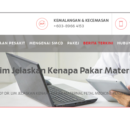
KEMALANGAN & KECEMASAN
+603-8966 4153
AAN PESAKIT
MENGENAI SMCD
PAKEJ
BERITA TERKINI
HUBUN
Lim Jelaskan Kenapa Pakar Mater
O? DR. LIM JELASKAN KENAPA PAKAR MATERNAL FETAL MEDICINE PENTING!