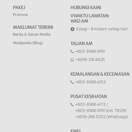
PAKEJ
HUBUNGI KAMI
Promosi
VWAKTU LAWATAN:
WAD AM
MAKLUMAT TERKINI
9 pagi - 9 malam setiap hari
Berita & Siaran Media
Medipedia (Blog)
TALIAN AM
+603-8966 9191
+6019-216 8825
KEMALANGAN & KECEMASAN
+603-8966 4153
PUSAT KESIHATAN
+603-8966 4173 /
+603-8966 9191 (ext. 78129)
+6019-268 8202 (Whatsapp)
EMEL