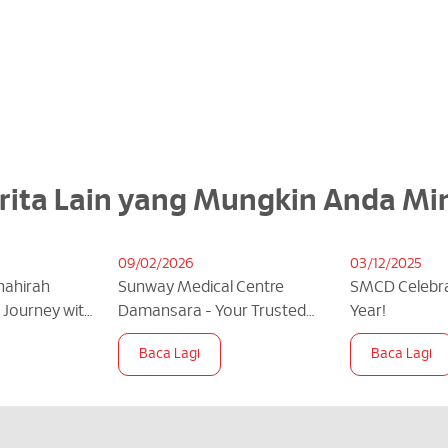
rita Lain yang Mungkin Anda Mi
09/02/2026
03/12/2025
Shahirah
Sunway Medical Centre
SMCD Celebra
g Journey with
Damansara - Your Trusted
Year!
Partner In Maternity Care
Baca Lagi
Baca Lagi