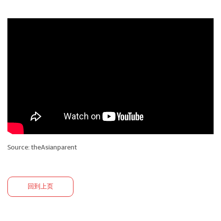
Source:
theAsianparent
回到上页