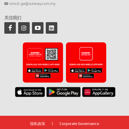
smcd-ge@sunway.com.my
关注我们
隐私政策
|
Corporate Governance